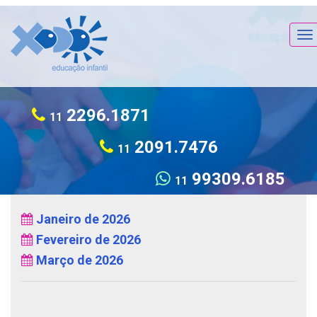
To
na
2296.1871
11
2091.7476
11
99309.6185
11
Janeiro de 2026
Fevereiro de 2026
Março de 2026