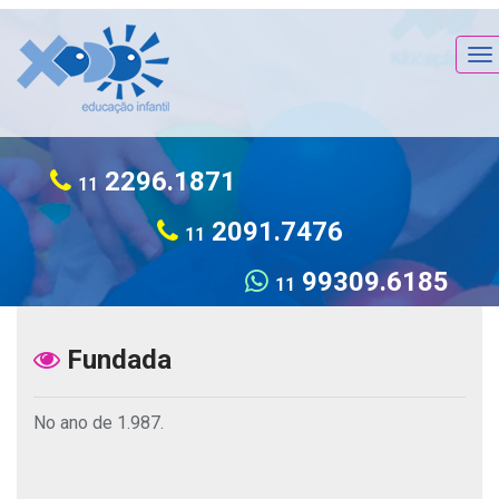
To
na
2296.1871
11
2091.7476
11
99309.6185
11
Fundada
No ano de 1.987.