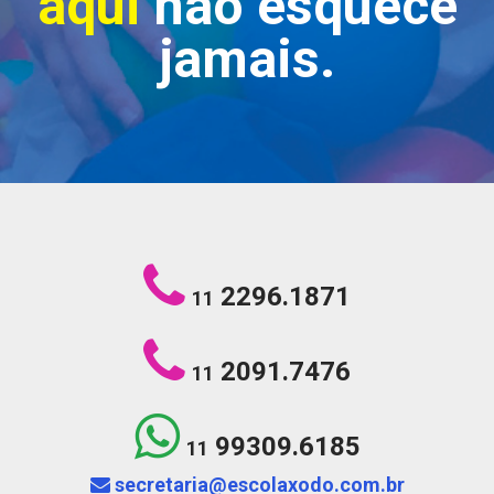
aqui
não esquece
jamais.
2296.1871
11
2091.7476
11
99309.6185
11
secretaria@escolaxodo.com.br