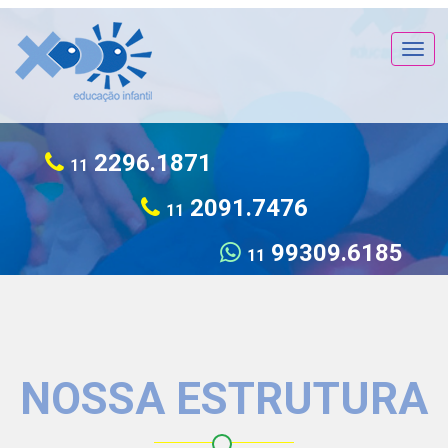
Togg
navig
2296.1871
11
2091.7476
11
99309.6185
11
NOSSA ESTRUTURA